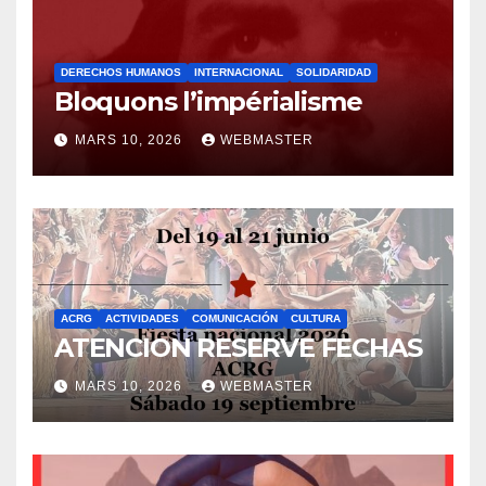
DERECHOS HUMANOS
INTERNACIONAL
SOLIDARIDAD
Bloquons l’impérialisme
MARS 10, 2026
WEBMASTER
ACRG
ACTIVIDADES
COMUNICACIÓN
CULTURA
ATENCION RESERVE FECHAS
MARS 10, 2026
WEBMASTER