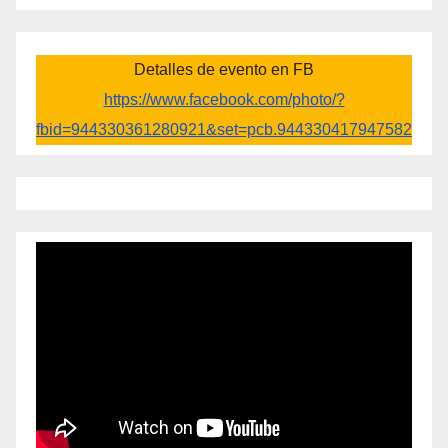
Detalles de evento en FB
https://www.facebook.com/photo/?
fbid=944330361280921&set=pcb.944330417947582