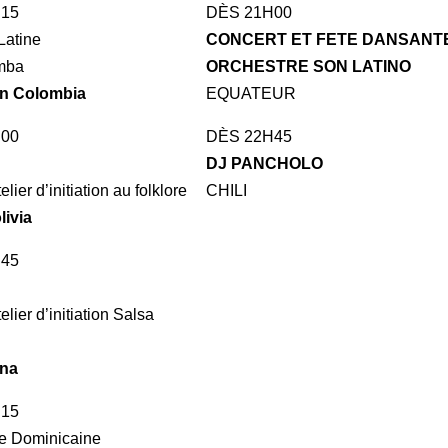
h15
DÈS 21H00
Latine
CONCERT ET FETE DANSANT
umba
ORCHESTRE SON LATINO
on Colombia
EQUATEUR
h00
DÈS 22H45
DJ PANCHOLO
lier d’initiation au folklore
CHILI
livia
h45
lier d’initiation Salsa
ina
h15
e Dominicaine