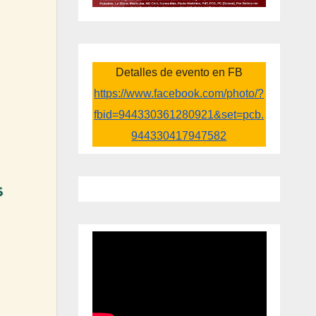
Detalles de evento en FB
https://www.facebook.com/photo/?
fbid=944330361280921&set=pcb.
944330417947582