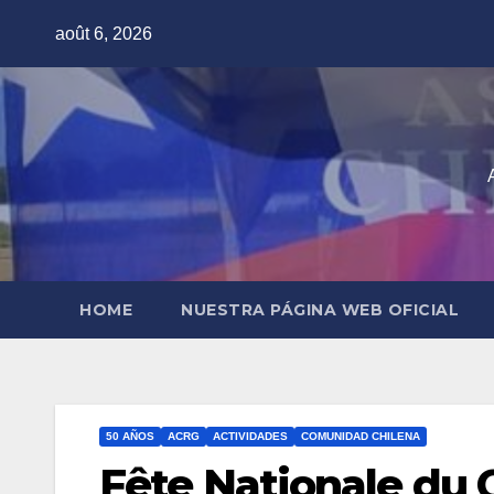
Skip
août 6, 2026
to
content
HOME
NUESTRA PÁGINA WEB OFICIAL
50 AÑOS
ACRG
ACTIVIDADES
COMUNIDAD CHILENA
Fête Nationale du 