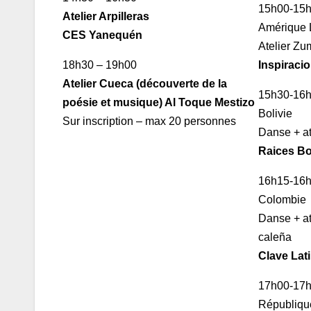
15h00-15
Atelier Arpilleras
Amérique 
CES Yanequén
Atelier Z
18h30 – 19h00
Inspiraci
Atelier Cueca (découverte de la
15h30-16
poésie et musique) Al Toque Mestizo
Bolivie
Sur inscription – max 20 personnes
Danse + ate
Raices Bo
16h15-16
Colombie
Danse + ate
caleña
Clave Lat
17h00-17
Républiqu