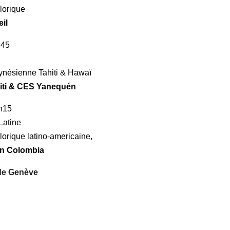
lorique
eil
h45
ynésienne Tahiti & Hawaï
hiti & CES Yanequén
8h15
Latine
lorique latino-americaine,
ón Colombia
 de Genève