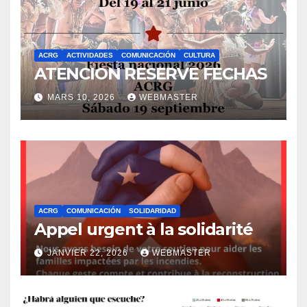
ACRG
ACTIVIDADES
COMUNICACIÓN
CULTURA
ATENCION RESERVE FECHAS
MARS 10, 2026
WEBMASTER
ACRG
COMUNICACIÓN
SOLIDARIDAD
Appel urgent à la solidarité
JANVIER 22, 2026
WEBMASTER