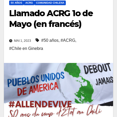
50 AÑOS
ACRG
COMUNIDAD CHILENA
Llamado ACRG 1o de
Mayo (en francés)
#50 años
,
#ACRG
,
MAI 1, 2023
#Chile en Ginebra