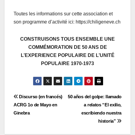
Toutes les informations sur cette association et
son programme d’activité ici: https://chiligeneve.ch
CONSTRUISONS TOUS ENSEMBLE UNE
COMMÉMORATION DE 50 ANS DE
L’EXPERIENCE POPULAIRE DE L’UNITÉ
POPULAIRE 1970-1973
Navigation
Discurso (en francés)
50 años del golpe: llamado
ACRG 1o de Mayo en
a relatos “El exilio,
de
Ginebra
escribiendo nuestra
l’article
historia”