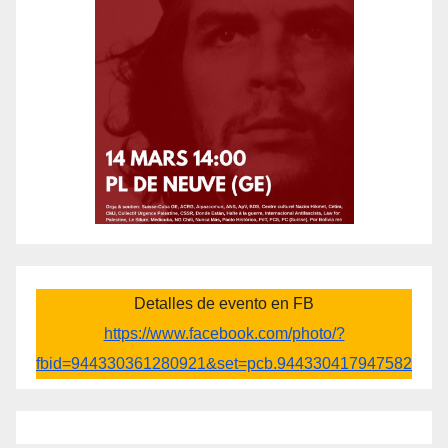
Detalles de evento en FB
https://www.facebook.com/photo/?
fbid=944330361280921&set=pcb.944330417947582