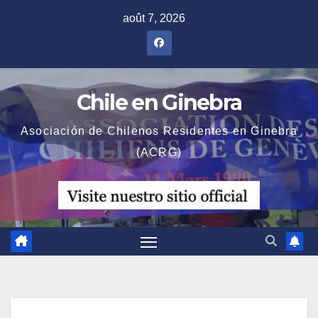
Skip
août 7, 2026
to
content
Chile en Ginebra
Asociación de Chilenos Residentes en Ginebra
(ACRG)