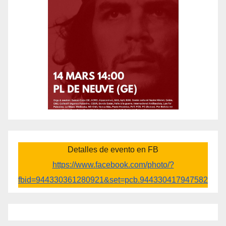
Detalles de evento en FB
https://www.facebook.com/photo/?
fbid=944330361280921&set=pcb.944330417947582