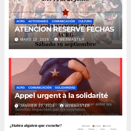
ACRG
ACTIVIDADES
COMUNICACIÓN
CULTURA
ATENCION RESERVE FECHAS
MARS 10, 2026
WEBMASTER
ACRG
COMUNICACIÓN
SOLIDARIDAD
Appel urgent à la solidarité
JANVIER 22, 2026
WEBMASTER