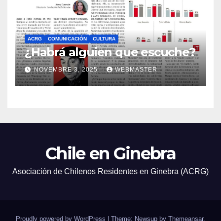
ACRG
COMUNICACIÓN
CULTURA
¿Habrá alguien que escuche?
NOVEMBRE 3, 2025
WEBMASTER
Chile en Ginebra
Asociación de Chilenos Residentes en Ginebra (ACRG)
Proudly powered by WordPress
|
Theme: Newsup by
Themeansar
.