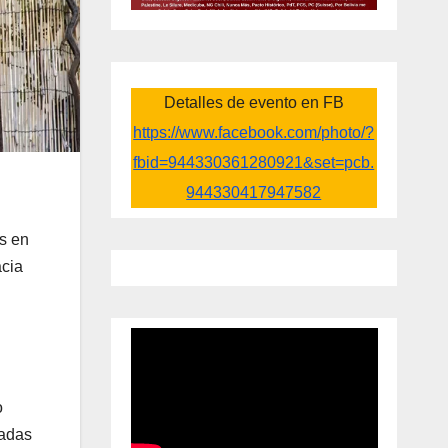
Detalles de evento en FB
https://www.facebook.com/photo/?
fbid=944330361280921&set=pcb.
944330417947582
s en
acia
o
ladas