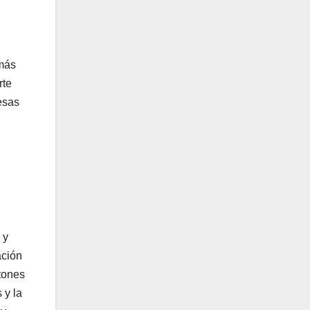
 más
rte
esas
 y
ación
ntones
 y la