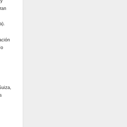
 y
gran
a).
ación
No
Suiza,
s