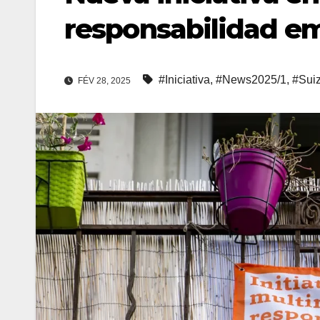
responsabilidad em
#Iniciativa
,
#News2025/1
,
#Sui
FÉV 28, 2025