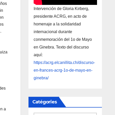
años
Intervención de Gloria Kirberg,
in
presidente ACRG, en acto de
en
homenaje a la solidaridad
es
.
internacional durante
conmemoración del 1o de Mayo
en Ginebra. Texto del discurso
uiza
aquí:
https://acrg.elcanillita.ch/discurso-
en-frances-acrg-1o-de-mayo-en-
ginebra/
des
Catégories
en a