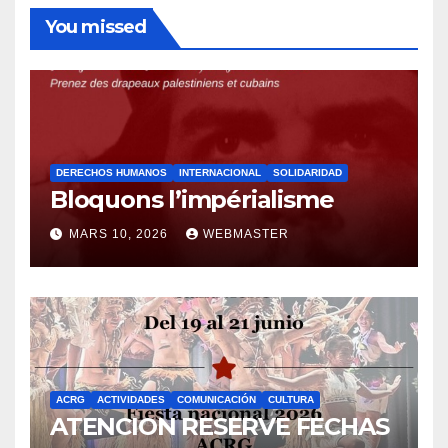
You missed
DERECHOS HUMANOS
INTERNACIONAL
SOLIDARIDAD
Bloquons l’impérialisme
MARS 10, 2026
WEBMASTER
ACRG
ACTIVIDADES
COMUNICACIÓN
CULTURA
ATENCION RESERVE FECHAS