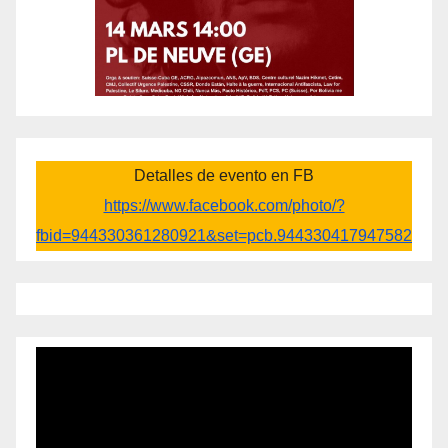
Detalles de evento en FB
https://www.facebook.com/photo/?
fbid=944330361280921&set=pcb.944330417947582