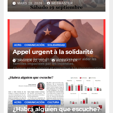
MARS 10, 2026
WEBMASTER
ACRG
COMUNICACIÓN
SOLIDARIDAD
Appel urgent à la solidarité
JANVIER 22, 2026
WEBMASTER
ACRG
COMUNICACIÓN
CULTURA
¿Habrá alguien que escuche?