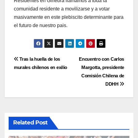
Residentes en Ginebra llamamos a toda la
comunidad residente a movilizarse y a votar
masivamente en este plebiscito determinante para
el futuro de nuestro pais.
Navigation
Tras la huella de los
Encuentro con Carlos
murales chilenos en exilio
Margotta, presidente
de
Comisión Chilena de
l’article
DDHH
Related Post