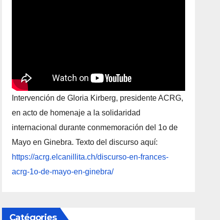
Intervención de Gloria Kirberg, presidente ACRG,
en acto de homenaje a la solidaridad
internacional durante conmemoración del 1o de
Mayo en Ginebra. Texto del discurso aquí:
https://acrg.elcanillita.ch/discurso-en-frances-
acrg-1o-de-mayo-en-ginebra/
Catégories