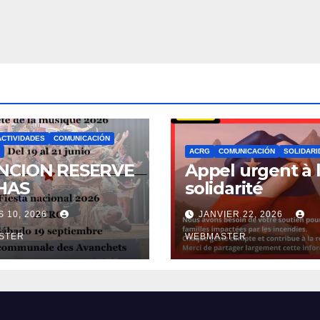
ACTIVIDADES
COMUNICACIÓN
ACRG
COMUNICACIÓN
SOLIDARI
NCION RESERVE
Appel urgent à 
HAS
solidarité
 10, 2026
JANVIER 22, 2026
STER
WEBMASTER