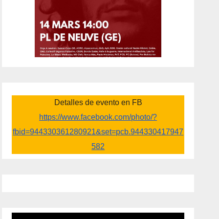
Detalles de evento en FB
https://www.facebook.com/photo/?
fbid=944330361280921&set=pcb.944330417947
582