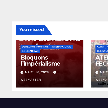
You missed
DERECHOS HUMANOS
INTERNACIONAL
ACRG
SOLIDARIDAD
CULTURA
Bloquons
ATE
l’impérialisme
FEC
MARS 10, 2026
MARS
WEBMASTER
WEBMA