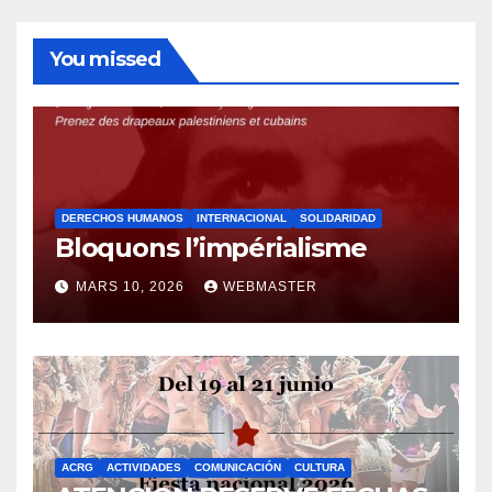
You missed
DERECHOS HUMANOS
INTERNACIONAL
SOLIDARIDAD
Bloquons l’impérialisme
MARS 10, 2026
WEBMASTER
ACRG
ACTIVIDADES
COMUNICACIÓN
CULTURA