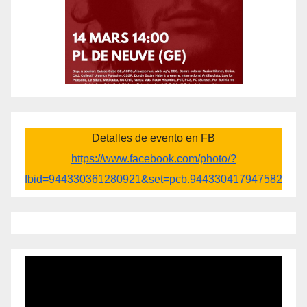
Detalles de evento en FB
https://www.facebook.com/photo/?
fbid=944330361280921&set=pcb.944330417947582