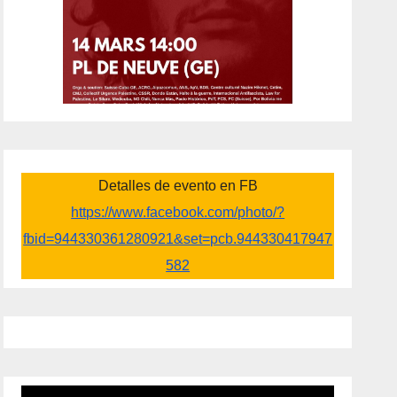
Detalles de evento en FB
https://www.facebook.com/photo/?
fbid=944330361280921&set=pcb.944330417947
582