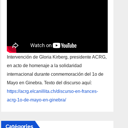
Intervención de Gloria Kirberg, presidente ACRG,
en acto de homenaje a la solidaridad
internacional durante conmemoración del 1o de
Mayo en Ginebra. Texto del discurso aquí:
https://acrg.elcanillita.ch/discurso-en-frances-
acrg-1o-de-mayo-en-ginebra/
Catégories