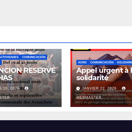
ACTIVIDADES
COMUNICACIÓN
ACRG
COMUNICACIÓN
SOLIDARI
NCION RESERVE
Appel urgent à 
HAS
solidarité
 10, 2026
JANVIER 22, 2026
STER
WEBMASTER