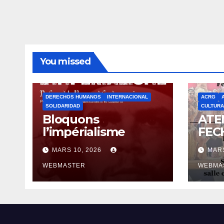
You missed
DERECHOS HUMANOS
INTERNACIONAL
ACRG
SOLIDARIDAD
CULTURA
Bloquons
ATE
l’impérialisme
FEC
MARS 10, 2026
MARS
WEBMASTER
WEBMA