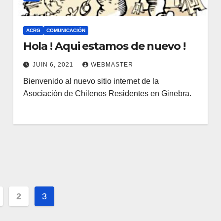
ACRG
COMUNICACIÓN
Hola ! Aqui estamos de nuevo !
JUIN 6, 2021
WEBMASTER
Bienvenido al nuevo sitio internet de la
Asociación de Chilenos Residentes en Ginebra.
ation
2
3