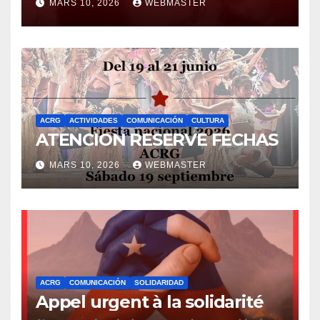
MARS 10, 2026
WEBMASTER
ACRG
ACTIVIDADES
COMUNICACIÓN
CULTURA
ATENCION RESERVE FECHAS
MARS 10, 2026
WEBMASTER
ACRG
COMUNICACIÓN
SOLIDARIDAD
Appel urgent à la solidarité