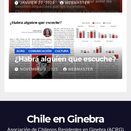
JANVIER 22, 2026
WEBMASTER
ACRG
COMUNICACIÓN
CULTURA
¿Habrá alguien que escuche?
NOVEMBRE 3, 2025
WEBMASTER
Chile en Ginebra
Asociación de Chilenos Residentes en Ginebra (ACRG)